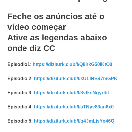
Feche os anúncios até o
vídeo começar
Ative as legendas abaixo
onde diz CC
Episodio1:
https://diziturk.club/f/Q8hkG50iKtO0
Episodio 2:
https://diziturk.club/f/kULINB47mGPK
Episodio 3:
https://diziturk.club/f/3vfksNgyrIbI
Episodio 4:
https://diziturk.club/f/aTNyv83an6x0
Episodio 5:
https://diziturk.club/f/q4JmLjsYp46Q