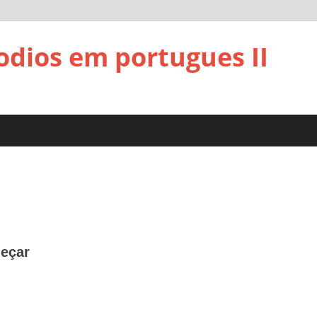
sodios em portugues II
meçar