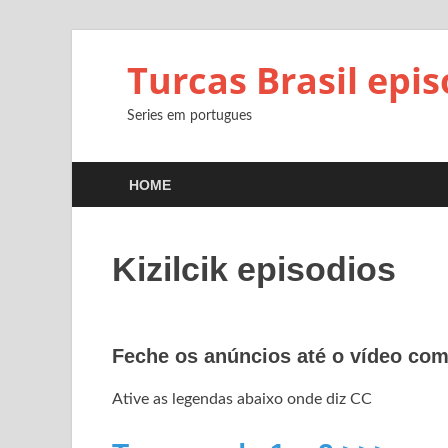
Turcas Brasil epi
Series em portugues
HOME
Kizilcik episodios
Feche os anúncios até o vídeo co
Ative as legendas abaixo onde diz CC