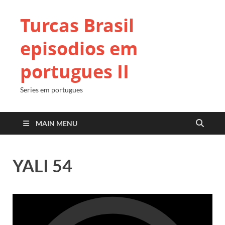
Turcas Brasil
episodios em
portugues II
Series em portugues
MAIN MENU
YALI 54