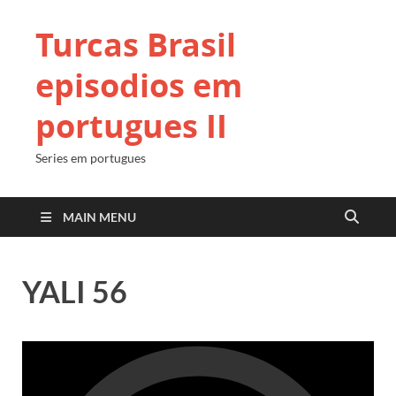
Turcas Brasil
episodios em
portugues II
Series em portugues
MAIN MENU
YALI 56